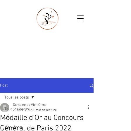
Post
Tous les posts
Domaine du Vieil Orme
Tous les posts
28 févr. 2022
1 min de lecture
Médaille d'Or au Concours
Vin
Général de Paris 2022
Marketing