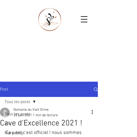
Post
Tous les posts
Domaine du Vieil Orme
Tous les posts
22 juin 2021
1 min de lecture
Cave d'Excellence 2021 !
Vin
Ca y est c'est officiel ! nous sommes 
Marketing