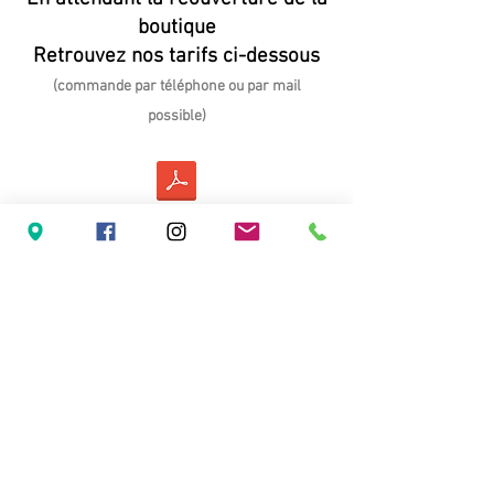
boutique
Retrouvez nos tarifs ci-dessous
(commande par téléphone ou par mail
possible)
Domaine du Vieil Orme - inPHIni
8 route de l'Ormeau
41400 Saint Julien de chédon
France
Tel :
+33 (0)2 54 32 73 74
inphini@domaineduvieilorme.fr
Conditions Générales de Vente